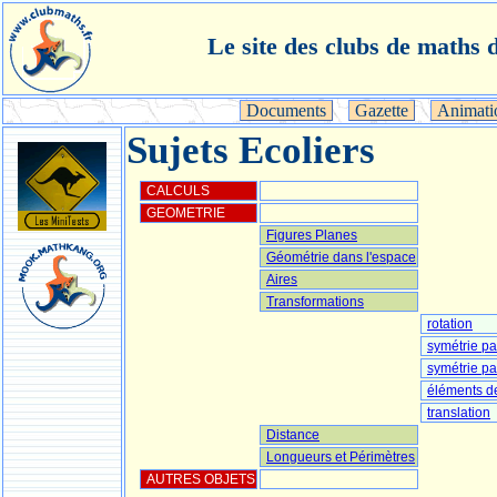
Le site des clubs de maths d
Documents
Gazette
Animati
Sujets Ecoliers
CALCULS
GEOMETRIE
Figures Planes
Géométrie dans l'espace
Aires
Transformations
rotation
symétrie pa
symétrie pa
éléments de
translation
Distance
Longueurs et Périmètres
AUTRES OBJETS