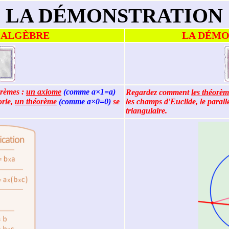
LA DÉMONSTRATION
 ALGÈBRE
LA DÉMO
orèmes :
un axiome
(comme a×1=a)
Regardez comment
les théorèm
orie,
un théorème
(comme a×0=0)
se
les champs d'Euclide, le paral
triangulaire.