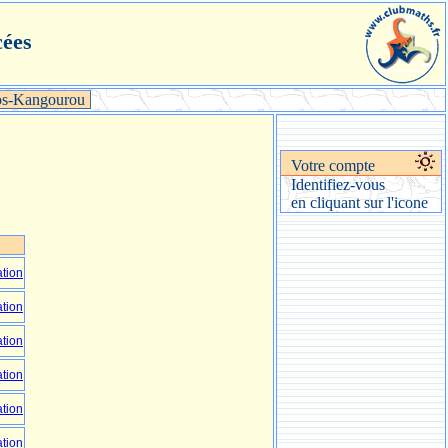
cées
s-Kangourou
Votre compte
Identifiez-vous
en cliquant sur l'icone
ation
ation
ation
ation
ation
ation