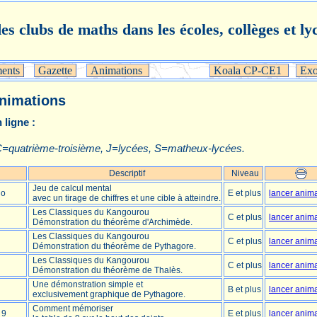
des clubs de maths dans les écoles, collèges et ly
ents
Gazette
Animations
Koala CP-CE1
Exo
animations
ligne :
C=quatrième-troisième, J=lycées, S=matheux-lycées.
Descriptif
Niveau
Jeu de calcul mental
go
E et plus
lancer anim
avec un tirage de chiffres et une cible à atteindre.
Les Classiques du Kangourou
C et plus
lancer anim
Démonstration du théorème d'Archimède.
Les Classiques du Kangourou
C et plus
lancer anim
Démonstration du théorème de Pythagore.
Les Classiques du Kangourou
C et plus
lancer anim
Démonstration du théorème de Thalès.
Une démonstration simple et
B et plus
lancer anim
exclusivement graphique de Pythagore.
Comment mémoriser
 9
E et plus
lancer anim