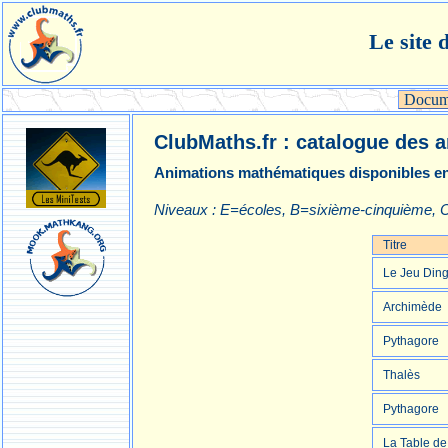
Le site 
Docum
ClubMaths.fr : catalogue des 
Animations mathématiques disponibles en 
Niveaux : E=écoles, B=sixième-cinquième, 
Titre
Le Jeu Din
Archimède
Pythagore
Thalès
Pythagore
La Table de