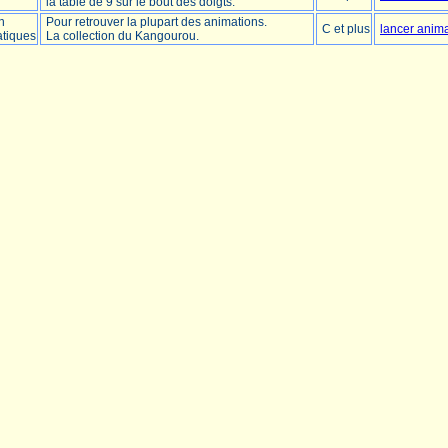
la table de 9 sur le bout des doigts.
n
Pour retrouver la plupart des animations.
C et plus
lancer anim
tiques
La collection du Kangourou.