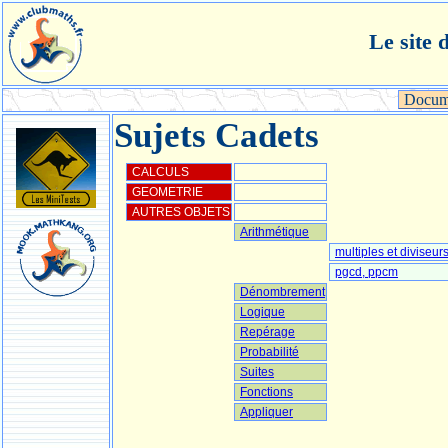
Le site 
Docum
Sujets Cadets
CALCULS
GEOMETRIE
AUTRES OBJETS
Arithmétique
multiples et diviseur
pgcd, ppcm
Dénombrement
Logique
Repérage
Probabilité
Suites
Fonctions
Appliquer