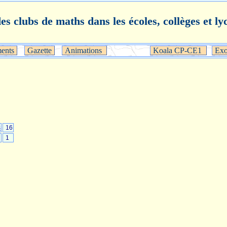
des clubs de maths dans les écoles, collèges et ly
ents
Gazette
Animations
Koala CP-CE1
Exo
s
16
1